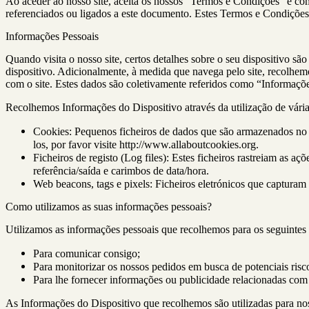
Ao aceder ao nosso site, aceita os nossos “Termos e Condições” e co
referenciados ou ligados a este documento. Estes Termos e Condições a
Informações Pessoais
Quando visita o nosso site, certos detalhes sobre o seu dispositivo s
dispositivo. Adicionalmente, à medida que navega pelo site, recolhem
com o site. Estes dados são coletivamente referidos como “Informaçõe
Recolhemos Informações do Dispositivo através da utilização de várias
Cookies: Pequenos ficheiros de dados que são armazenados no s
los, por favor visite
http://www.allaboutcookies.org
.
Ficheiros de registo (Log files): Estes ficheiros rastreiam as a
referência/saída e carimbos de data/hora.
Web beacons, tags e pixels: Ficheiros eletrónicos que captura
Como utilizamos as suas informações pessoais?
Utilizamos as informações pessoais que recolhemos para os seguintes 
Para comunicar consigo;
Para monitorizar os nossos pedidos em busca de potenciais risco
Para lhe fornecer informações ou publicidade relacionadas com 
As Informações do Dispositivo que recolhemos são utilizadas para nos a