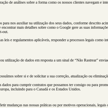
 geração de análises sobre a forma como os nossos clientes navegam e in
s para nos auxiliar na utilização dos seus dados, conforme descrito aci
e encontrar mais detalhes sobre como o Google gere as suas informaçõe
t-out
.
as leis e regulamentos aplicáveis, responder a processos legais como i
a ou utilização de dados em resposta a um sinal de “Não Rastrear” envi
ssuímos sobre si e de solicitar a sua correção, atualização ou eliminaçã
 dados para cumprir contratos que possamos ter consigo ou para promo
Europa, incluindo para o Canadá e os Estados Unidos.
fletir mudanças nas nossas práticas ou por motivos operacionais, legais