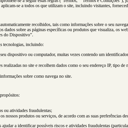
mpromete-se a seguir estas regras (“Termos,” “Termos e Condições”), j
plicam-se a todos os que utilizam o site, incluindo visitantes, fornece
ão automaticamente recolhidos, tais como informações sobre o seu navega
os dados sobre as páginas específicas ou produtos que visualiza, os web
s do Dispositivo”.
 tecnologias, incluindo:
eu dispositivo ou computador, muitas vezes contendo um identificador
ções realizadas no site e recolhem dados como o seu endereço IP, tipo de
m informações sobre como navega no site.
propósitos:
s ou atividades fraudulentas;
os nossos produtos ou serviços, de acordo com as suas preferências dec
judar a identificar possíveis riscos e atividades fraudulentas (particu